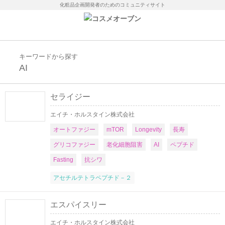
化粧品企画開発者のためのコミュニティサイト
キーワードから探す
AI
セライジー
エイチ・ホルスタイン株式会社
オートファジー
mTOR
Longevity
長寿
グリコファジー
老化細胞阻害
AI
ペプチド
Fasting
抗シワ
アセチルテトラペプチド－２
エスパイスリー
エイチ・ホルスタイン株式会社