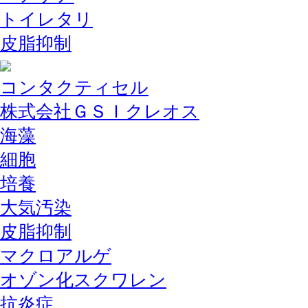
トイレタリ
皮脂抑制
コンタクティセル
株式会社ＧＳＩクレオス
海藻
細胞
培養
大気汚染
皮脂抑制
マクロアルゲ
オゾン化スクワレン
抗炎症