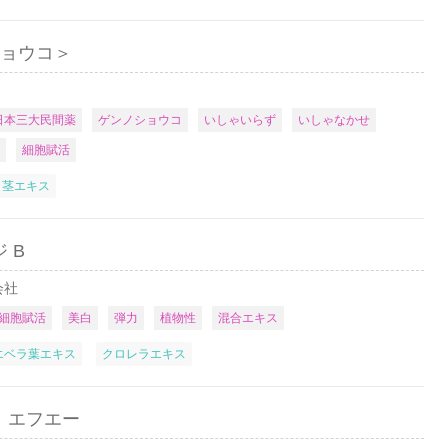
ショウコ＞
日本三大民間薬
ゲンノショウコ
いしゃいらず
いしゃなかせ
細胞賦活
／茎エキス
 B
会社
細胞賦活
美白
弾力
植物性
混合エキス
エベラ葉エキス
クロレラエキス
 エフエー