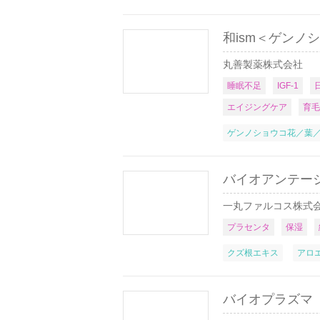
和ism＜ゲンノ
丸善製薬株式会社
睡眠不足
IGF-1
エイジングケア
育毛
ゲンノショウコ花／葉
バイオアンテージ
一丸ファルコス株式
プラセンタ
保湿
クズ根エキス
アロ
バイオプラズマ