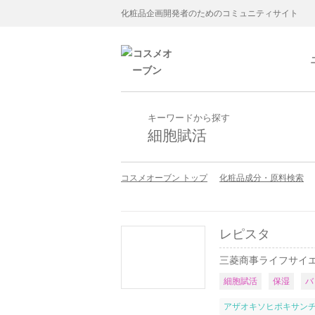
化粧品企画開発者のためのコミュニティサイト
キーワードから探す
細胞賦活
コスメオーブン トップ
化粧品成分・原料検索
レピスタ
三菱商事ライフサイ
細胞賦活
保湿
バ
アザオキソヒポキサン