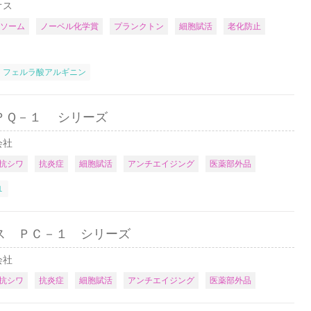
オス
ソーム
ノーベル化学賞
プランクトン
細胞賦活
老化防止
フェルラ酸アルギニン
ＰＱ－１ シリーズ
会社
抗シワ
抗炎症
細胞賦活
アンチエイジング
医薬部外品
１
ス ＰＣ－１ シリーズ
会社
抗シワ
抗炎症
細胞賦活
アンチエイジング
医薬部外品