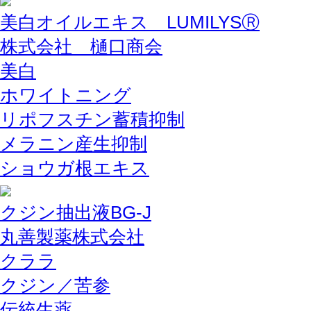
美白オイルエキス LUMILYSⓇ
株式会社 樋口商会
美白
ホワイトニング
リポフスチン蓄積抑制
メラニン産生抑制
ショウガ根エキス
クジン抽出液BG-J
丸善製薬株式会社
クララ
クジン／苦参
伝統生薬