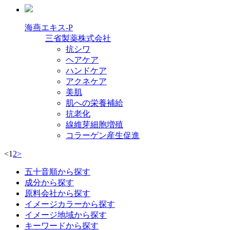
海燕エキス-P
三省製薬株式会社
抗シワ
ヘアケア
ハンドケア
アクネケア
美肌
肌への栄養補給
抗老化
線維芽細胞増殖
コラーゲン産生促進
<
1
2
>
五十音順から探す
成分から探す
原料会社から探す
イメージカラーから探す
イメージ地域から探す
キーワードから探す