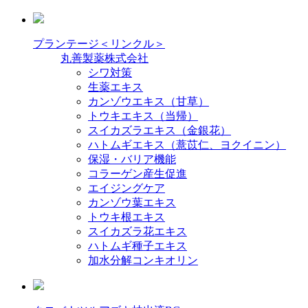
プランテージ＜リンクル＞
丸善製薬株式会社
シワ対策
生薬エキス
カンゾウエキス（甘草）
トウキエキス（当帰）
スイカズラエキス（金銀花）
ハトムギエキス（薏苡仁、ヨクイニン）
保湿・バリア機能
コラーゲン産生促進
エイジングケア
カンゾウ葉エキス
トウキ根エキス
スイカズラ花エキス
ハトムギ種子エキス
加水分解コンキオリン