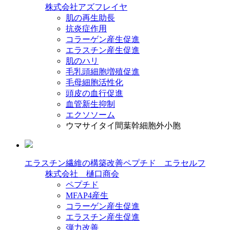
株式会社アズフレイヤ
肌の再生助長
抗炎症作用
コラーゲン産生促進
エラスチン産生促進
肌のハリ
毛乳頭細胞増殖促進
毛母細胞活性化
頭皮の血行促進
血管新生抑制
エクソソーム
ウマサイタイ間葉幹細胞外小胞
エラスチン繊維の構築改善ペプチド エラセルフ
株式会社 樋口商会
ペプチド
MFAP4産生
コラーゲン産生促進
エラスチン産生促進
弾力改善