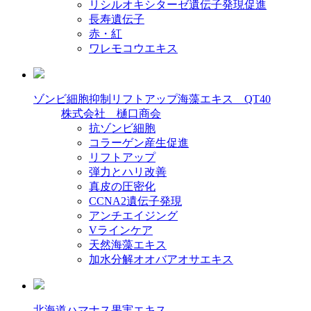
リシルオキシターゼ遺伝子発現促進
長寿遺伝子
赤・紅
ワレモコウエキス
ゾンビ細胞抑制リフトアップ海藻エキス QT40
株式会社 樋口商会
抗ゾンビ細胞
コラーゲン産生促進
リフトアップ
弾力とハリ改善
真皮の圧密化
CCNA2遺伝子発現
アンチエイジング
Vラインケア
天然海藻エキス
加水分解オオバアオサエキス
北海道ハマナス果実エキス