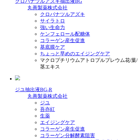
クロバナツルアズキ抽出液BG
丸善製薬株式会社
クロバナツルアズキ
サイラトロ
強い生命力
ケンフェロール配糖体
コラーゲン産生促進
基底膜ケア
ちょっと早めのエイジングケア
マクロプチリウムアトロプルプレウム花/葉/
茎エキス
ジユ抽出液BG-R
丸善製薬株式会社
ジユ
吾亦紅
生薬
エイジングケア
コラーゲン産生促進
コラーゲン分解酵素阻害