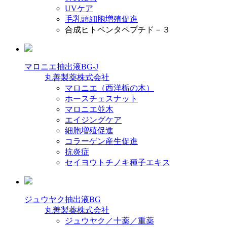
UVケア
毛乳頭細胞増殖促進
合成ヒトペンタペプチド－３
マロニエ抽出液BG-J
丸善製薬株式会社
マロニエ（西洋栃の木）
ホースチェスナット
マロニエ並木
エイジングケア
細胞増殖促進
コラーゲン産生促進
抗炎症
セイヨウトチノキ種子エキス
ジュウヤク抽出液BG
丸善製薬株式会社
ジュウヤク／十薬／重薬