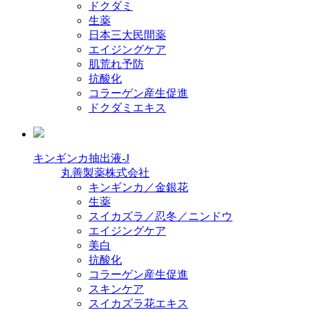
ドクダミ
生薬
日本三大民間薬
エイジングケア
肌荒れ予防
抗酸化
コラーゲン産生促進
ドクダミエキス
キンギンカ抽出液-J
丸善製薬株式会社
キンギンカ／金銀花
生薬
スイカズラ／忍冬／ニンドウ
エイジングケア
美白
抗酸化
コラーゲン産生促進
スキンケア
スイカズラ花エキス