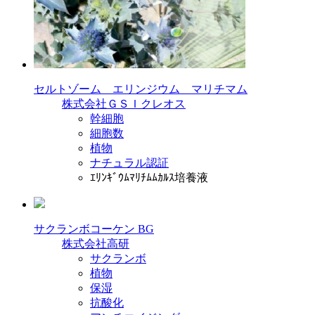
セルトゾーム エリンジウム マリチマム
株式会社ＧＳＩクレオス
幹細胞
細胞数
植物
ナチュラル認証
ｴﾘﾝｷﾞｳﾑﾏﾘﾁﾑﾑｶﾙｽ培養液
サクランボコーケン BG
株式会社高研
サクランボ
植物
保湿
抗酸化