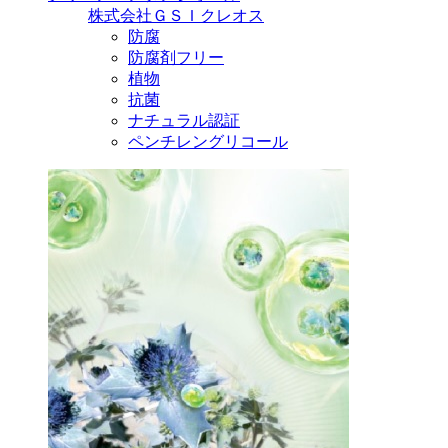
株式会社ＧＳＩクレオス
防腐
防腐剤フリー
植物
抗菌
ナチュラル認証
ペンチレングリコール