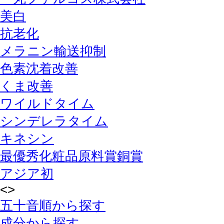
美白
抗老化
メラニン輸送抑制
色素沈着改善
くま改善
ワイルドタイム
シンデレラタイム
キネシン
最優秀化粧品原料賞銅賞
アジア初
<
>
五十音順から探す
成分から探す