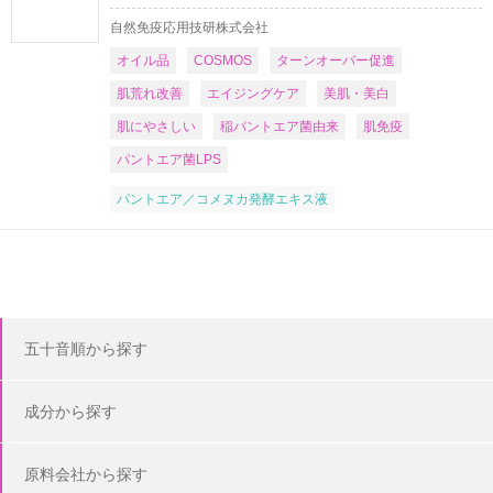
自然免疫応用技研株式会社
オイル品
COSMOS
ターンオーバー促進
肌荒れ改善
エイジングケア
美肌・美白
肌にやさしい
稲パントエア菌由来
肌免疫
パントエア菌LPS
パントエア／コメヌカ発酵エキス液
五十音順から探す
成分から探す
原料会社から探す