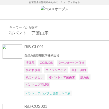
化粧品企画開発者のためのコミュニティサイト
キーワードから探す
稲パントエア菌由来
RiB-CL001
自然免疫応用技研株式会社
液体品
COSMOS
ターンオーバー促進
肌荒れ改善
エイジングケア
美肌・美白
肌にやさしい
稲パントエア菌由来
肌免疫
パントエア菌LPS
パントエア/コメヌカ発酵エキス液
RiB-COS001